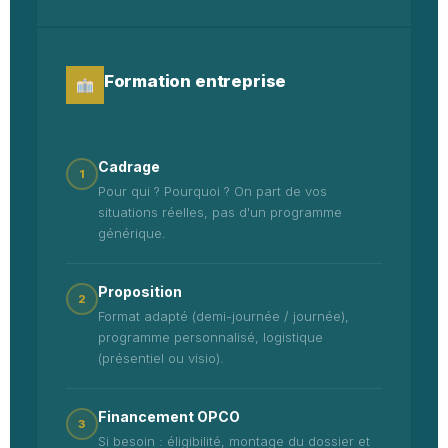
Formation entreprise
Cadrage
1
Pour qui ? Pourquoi ? On part de vos
situations réelles, pas d'un programme
générique.
Proposition
2
Format adapté (demi-journée / journée),
programme personnalisé, logistique
(présentiel ou visio).
Financement OPCO
3
Si besoin : éligibilité, montage du dossier et