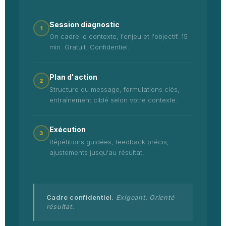
Session diagnostic
1
On cadre le contexte, l'enjeu et l'objectif. 15
min. Gratuit. Confidentiel.
Plan d'action
2
Structure du message, formulations clés,
entraînement ciblé selon votre contexte.
Exécution
3
Répétitions guidées, feedback précis,
ajustements jusqu'au résultat.
Cadre confidentiel.
Exigeant. Orienté
résultat.