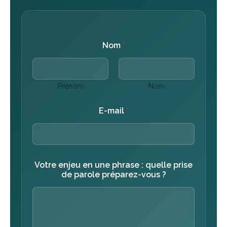
Nom
*
Prénom
Nom
d
E-mail
*
e
u
n
e
p
r
Votre enjeu en une phrase : quelle prise
é
de parole préparez-vous ?
p
a
r
e
z