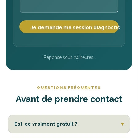
-
v
o
u
s
Je demande ma session diagnostic
Réponse sous 24 heures.
QUESTIONS FRÉQUENTES
Avant de prendre contact
Est-ce vraiment gratuit ?