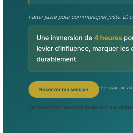
Parler juste pour communiquer juste. Et 
Une immersion de
4 heures
pou
levier d’influence, marquer les 
durablement.
→ session individu
Réserver ma session
Ce format s’adresse principalement aux dirig