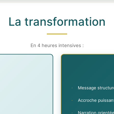
La transformation
En 4 heures intensives :
·
Message structuré
·
Accroche puissan
·
Narration orienté