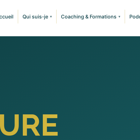
ccueil
Qui suis-je
Coaching & Formations
Pod
▾
▾
™
TURE