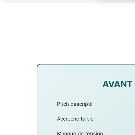
AVANT
·
Pitch descriptif
·
Accroche faible
·
Manque de tension