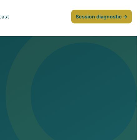
cast
Session diagnostic →