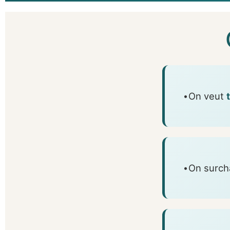
·
On veut
·
On surc