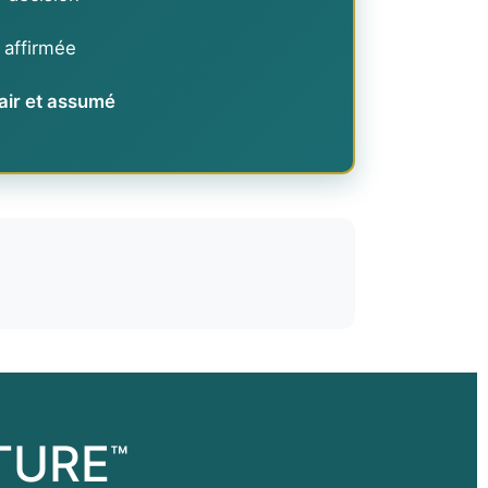
 affirmée
lair et assumé
TURE
™