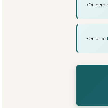
·
On perd
·
On dilue