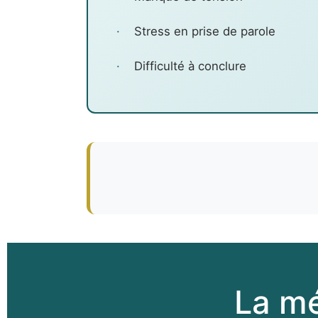
·
Stress en prise de parole
·
Difficulté à conclure
La m